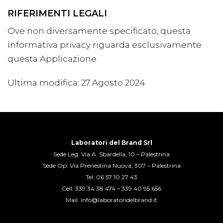
RIFERIMENTI LEGALI
Ove non diversamente specificato, questa
informativa privacy riguarda esclusivamente
questa Applicazione.
Ultima modifica: 27 Agosto 2024
Laboratori del Brand Srl
Sede Leg: Via A. Sbardella, 10 – Palestrina
Sede Op: Via Prenestina Nuova, 307 – Palestrina
Tel.
06 57 10 27 43
Cell.
339 34 38 474
–
339 40 95 656
Mail.
info@laboratoridelbrand.it