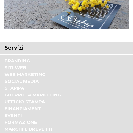
Servizi
BRANDING
SITI WEB
WEB MARKETING
SOCIAL MEDIA
STAMPA
GUERRILLA MARKETING
UFFICIO STAMPA
FINANZIAMENTI
EVENTI
FORMAZIONE
MARCHI E BREVETTI