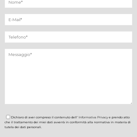
Dichiaro di aver compreso il contenuto dell'
Informativa Privacy
e prendo atto
che il trattamento dei miei dati avverrà in conformità alla normativa in materia di
tutela dei dati personali.