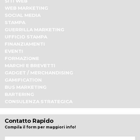
SITI WEB
WEB MARKETING
SOCIAL MEDIA
STAMPA
GUERRILLA MARKETING
UFFICIO STAMPA
FINANZIAMENTI
EVENTI
FORMAZIONE
MARCHI E BREVETTI
GADGET / MERCHANDISING
GAMIFICATION
BUS MARKETING
BARTERING
CONSULENZA STRATEGICA
Contatto Rapido
Compila il form per maggiori info!