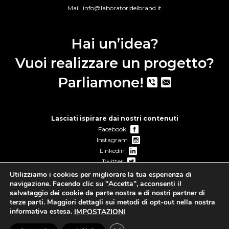
Mail.
info@laboratoridelbrand.it
Hai un’idea?
Vuoi realizzare un progetto?
Parliamone!
Lasciati ispirare dai nostri contenuti
Facebook
Instagram
Linkedin
Twitter
Skype
Utilizziamo i cookies per migliorare la tua esperienza di
navigazione. Facendo clic su "Accetta", acconsenti il
salvataggio dei cookie da parte nostra e di nostri partner di
terze parti. Maggiori dettagli sui metodi di opt-out nella nostra
informativa estesa.
IMPOSTAZIONI
©
2026 Laboratori del Brand Srl - P.Iva 13794551005