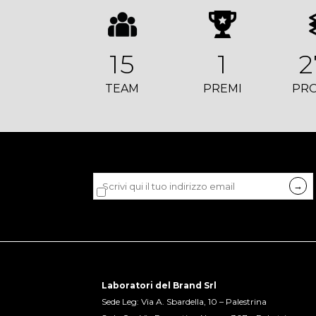
15
1
2
TEAM
PREMI
PRO
Dichiaro di accettare la
privacy policy
di LDB.
Laboratori del Brand Srl
Sede Leg: Via A. Sbardella, 10 – Palestrina