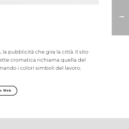
s
, la pubblicità che gira la città. Il sito
ette cromatica richiama quella del
ando i colori simboli del lavoro;
to Web