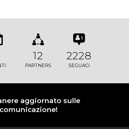
9
12
2228
NTI
PARTNERS
SEGUACI
manere aggiornato sulle
e comunicazione!