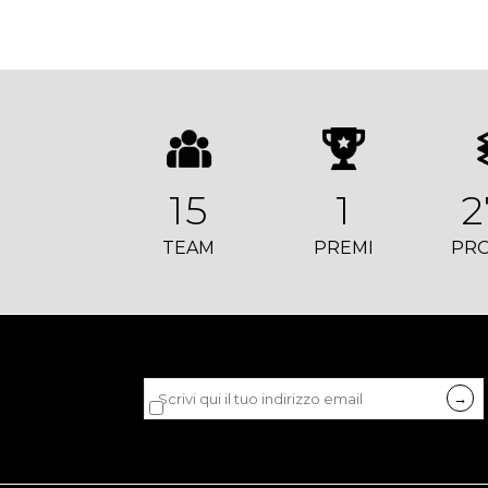
15
1
2
TEAM
PREMI
PRO
Dichiaro di accettare la
privacy policy
di LDB.