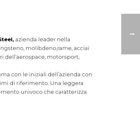
teel,
azienda leader nella
ungsteno, molibdeno,rame, acciai
ori dell’aerospace, motorsport,
a con le iniziali dell’azienda con
imi di riferimento. Una leggera
lemento univoco che caratterizza