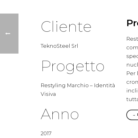
Pr
Cliente
Rest
TeknoSteel Srl
comm
spec
Progetto
nucl
Per 
crom
Restyling Marchio – Identità
incl
Visiva
tutta
Anno
→ 
2017